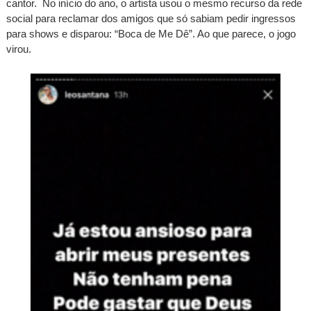
cantor. No início do ano, o artista usou o mesmo recurso da rede
social para reclamar dos amigos que só sabiam pedir ingressos
para shows e disparou: “Boca de Me Dê”. Ao que parece, o jogo
virou.