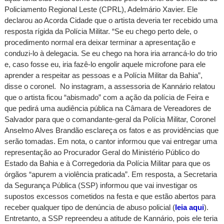
Policiamento Regional Leste (CPRL), Adelmário Xavier. Ele
declarou ao Acorda Cidade que o artista deveria ter recebido uma
resposta rígida da Polícia Militar. “Se eu chego perto dele, o
procedimento normal era deixar terminar a apresentação e
conduzi-lo à delegacia. Se eu chego na hora iria arrancá-lo do trio
e, caso fosse eu, iria fazê-lo engolir aquele microfone para ele
aprender a respeitar as pessoas e a Polícia Militar da Bahia”,
disse o coronel. No instagram, a assessoria de Kannário relatou
que o artista ficou “abismado” com a ação da polícia de Feira e
que pedirá uma audiência pública na Câmara de Vereadores de
Salvador para que o comandante-geral da Polícia Militar, Coronel
Anselmo Alves Brandão esclareça os fatos e as providências que
serão tomadas. Em nota, o cantor informou que vai entregar uma
representação ao Procurador Geral do Ministério Público do
Estado da Bahia e à Corregedoria da Polícia Militar para que os
órgãos “apurem a violência praticada”. Em resposta, a Secretaria
da Segurança Pública (SSP) informou que vai investigar os
supostos excessos cometidos na festa e que estão abertos para
receber qualquer tipo de denúncia de abuso policial (
leia aqui
).
Entretanto, a SSP repreendeu a atitude de Kannário, pois ele teria