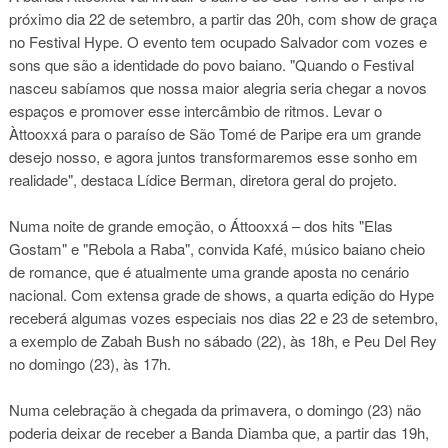
próximo dia 22 de setembro, a partir das 20h, com show de graça
no Festival Hype. O evento tem ocupado Salvador com vozes e
sons que são a identidade do povo baiano. "Quando o Festival
nasceu sabíamos que nossa maior alegria seria chegar a novos
espaços e promover esse intercâmbio de ritmos. Levar o
Àttooxxá para o paraíso de São Tomé de Paripe era um grande
desejo nosso, e agora juntos transformaremos esse sonho em
realidade", destaca Lídice Berman, diretora geral do projeto.
Numa noite de grande emoção, o Áttooxxá – dos hits "Elas
Gostam" e "Rebola a Raba", convida Kafé, músico baiano cheio
de romance, que é atualmente uma grande aposta no cenário
nacional. Com extensa grade de shows, a quarta edição do Hype
receberá algumas vozes especiais nos dias 22 e 23 de setembro,
a exemplo de Zabah Bush no sábado (22), às 18h, e Peu Del Rey
no domingo (23), às 17h.
Numa celebração à chegada da primavera, o domingo (23) não
poderia deixar de receber a Banda Diamba que, a partir das 19h,