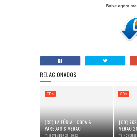
Baixe agora m
RELACIONADOS
CDs
CDs
[CD] LA FÚRIA - COPA &
[CD] 7KS
PAREDÃO & VERÃO
VERÃO 2
NOVEMBER 27, 2022
NOVEMBER