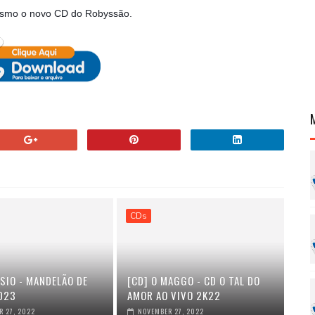
esmo o novo CD do Robyssão
.
CDs
SIO - MANDELÃO DE
[CD] O MAGGO - CD O TAL DO
023
AMOR AO VIVO 2K22
 27, 2022
NOVEMBER 27, 2022